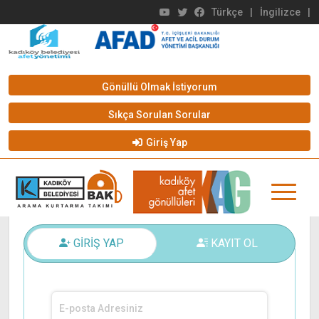
Türkçe
|
İngilizce
|
ANASAYFA
GİRİŞ YAP
Gönüllü Olmak İstiyorum
Sıkça Sorulan Sorular
Giriş Yap
GİRİŞ YAP
KAYIT OL